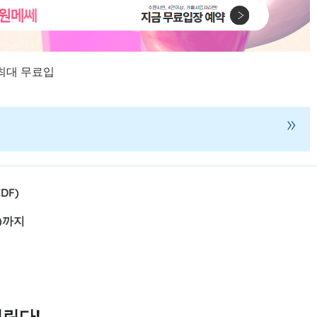
최대 무료입
»
DF)
일)까지
열린다!