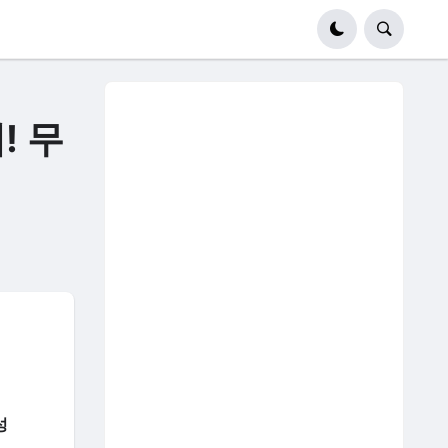
! 무
성