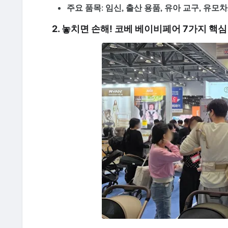
주요 품목:
임신, 출산 용품, 유아 교구, 유모차
2. 놓치면 손해! 코베 베이비페어 7가지 핵심