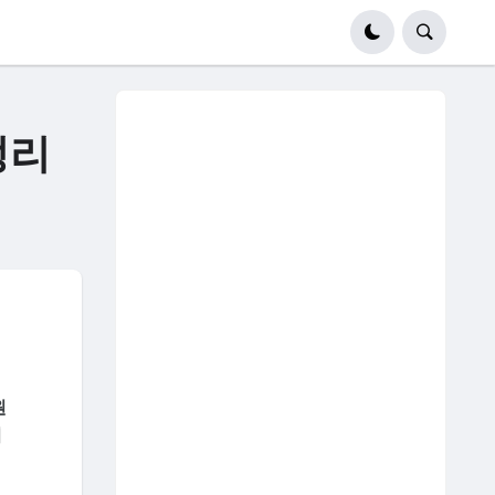
정리
원
회