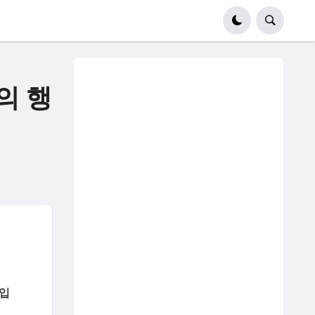
의 행
료입